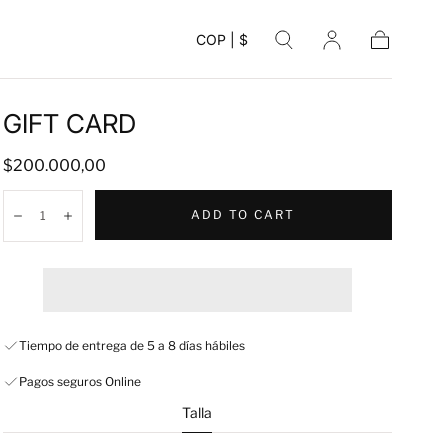
COP | $
Cart
GIFT CARD
Regular
$200.000,00
price
Quantity:
ADD TO CART
Decrease
Increase
Tiempo de entrega de 5 a 8 días hábiles
Pagos seguros Online
Talla