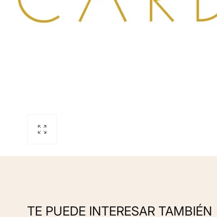
Open
media
0
in
modal
TE PUEDE INTERESAR TAMBIÉN