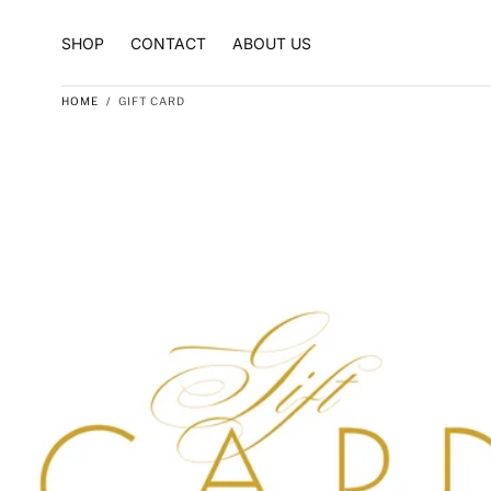
Skip to content
SHOP
CONTACT
ABOUT US
HOME
/
GIFT CARD