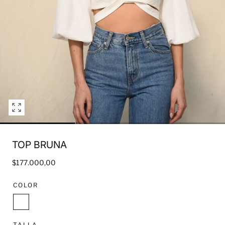
Open
media
0
TOP BRUNA
in
modal
Regular
$177.000,00
price
COLOR
White
TALLA