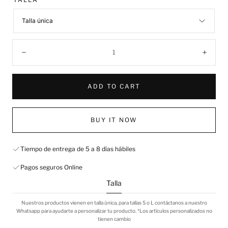
Talla única
Quantity:
Decrease
Incre
ADD TO CART
BUY IT NOW
Tiempo de entrega de 5 a 8 días hábiles
Pagos seguros Online
Talla
Nuestros productos vienen en talla única, para tallas S o L contáctanos a nuestro
Whatsapp para ayudarte a personalizar tu producto. *Los artículos personalizados no
tienen cambio