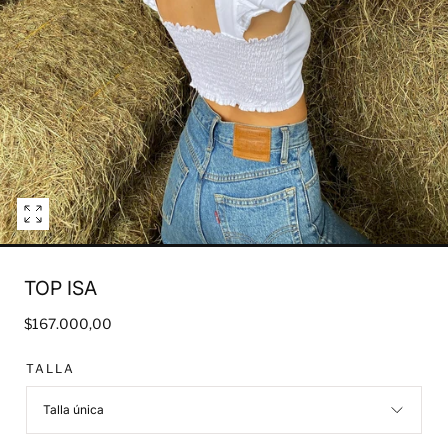
Open
media
1
TOP ISA
in
modal
Regular
$167.000,00
price
TALLA
Talla única