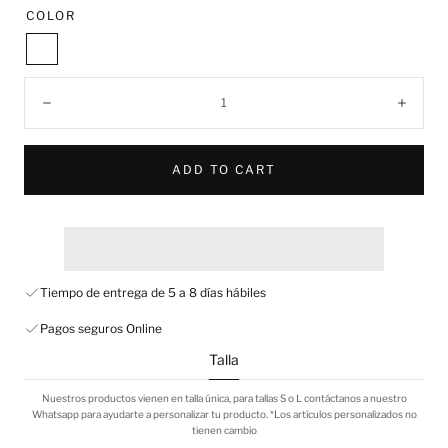
COLOR
White
Quantity:
Decrease
Incre
ADD TO CART
Tiempo de entrega de 5 a 8 días hábiles
Pagos seguros Online
Talla
Nuestros productos vienen en talla única, para tallas S o L contáctanos a nuestro
Whatsapp para ayudarte a personalizar tu producto. *Los artículos personalizados no
tienen cambio