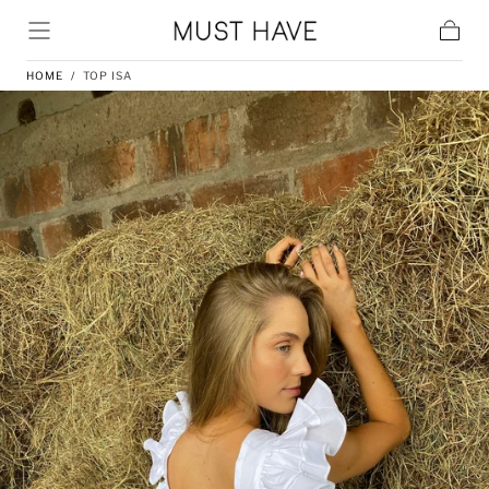
Skip to content
Cart
HOME
/
TOP ISA