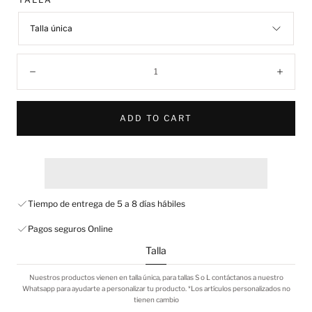
Talla única
Quantity:
Decrease
Incre
ADD TO CART
Tiempo de entrega de 5 a 8 días hábiles
Pagos seguros Online
Talla
Nuestros productos vienen en talla única, para tallas S o L contáctanos a nuestro
Whatsapp para ayudarte a personalizar tu producto. *Los artículos personalizados no
tienen cambio