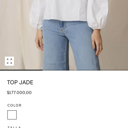
Open
media
0
TOP JADE
in
modal
Regular
$177.000,00
price
COLOR
White
TALLA