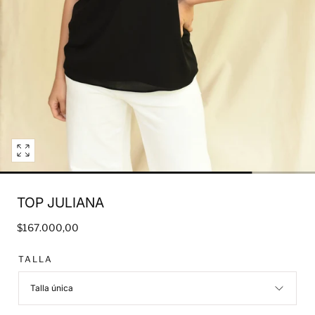
Open
media
3
TOP JULIANA
in
modal
Regular
$167.000,00
price
TALLA
Talla única