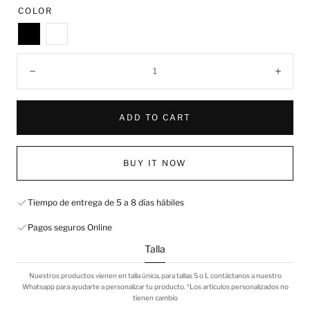
COLOR
Black
White
Quantity:
Decrease
Incre
ADD TO CART
BUY IT NOW
Tiempo de entrega de 5 a 8 días hábiles
Pagos seguros Online
Talla
Nuestros productos vienen en talla única, para tallas S o L contáctanos a nuestro
Whatsapp para ayudarte a personalizar tu producto. *Los artículos personalizados no
tienen cambio