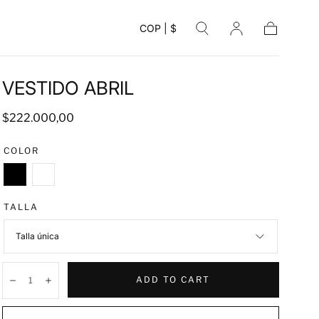
COP | $
Cart
VESTIDO ABRIL
Regular
$222.000,00
price
COLOR
Black
White
TALLA
Talla única
Quantity:
ADD TO CART
Decrease
Increase