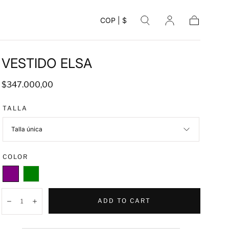
COP | $
Cart
VESTIDO ELSA
Regular
$347.000,00
price
TALLA
Talla única
COLOR
Purple
Green
Quantity:
ADD TO CART
Decrease
Increase